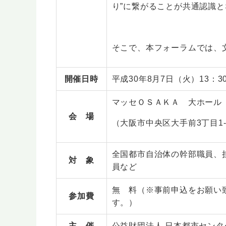
り”に繋がることが共通認識
そこで、本フォーラムでは、
開催日時
平成30年8月7日（火）13：30
マッセＯＳＡＫＡ 大ホール
会 場
（大阪市中央区大手前3丁目1
全国都市自治体の幹部職員、
対 象
員など
無 料（※事前申込をお願い
参加費
す。）
主 催
公益財団法人 日本都市センタ