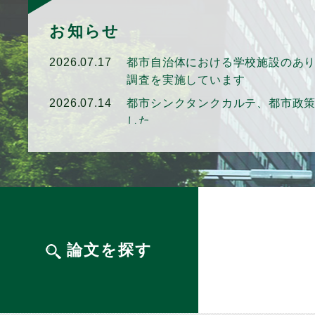
お知らせ
2026.07.17
都市自治体における学校施設のあ
調査を実施しています
2026.07.14
都市シンクタンクカルテ、都市政
した
2026.04.16
「新たな地域コミュニティのあり
書・第1章WEB版が公開されました
2026.03.31
「新たな地域コミュニティのあり
書が刊行されました
2026.03.24
「都市自治体の広報に関する研究
した
論文を探す