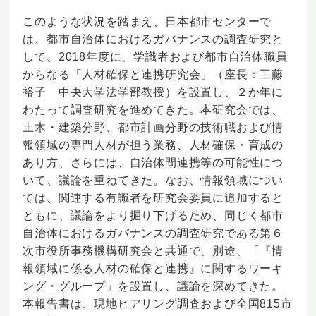
このような状況を踏まえ、日本都市センターで
は、都市自治体におけるガバナンスの調査研究と
して、2018年度に、学識者および都市自治体職員
からなる「人材確保と連携研究会」（座長：工藤
裕子 中央大学法学部教授）を設置し、２か年に
わたって調査研究を進めてきた。本研究会では、
土木・建築分野、都市計画分野の技術職および情
報領域の専門人材が担う業務、人材確保・育成の
あり方、さらには、自治体間連携等の可能性につ
いて、議論を重ねてきた。なお、情報領域につい
ては、関連する有識者を研究会委員に追加すると
ともに、議論をより掘り下げるため、同じく都市
自治体におけるガバナンスの調査研究である第６
次市役所事務機構研究会と共通で、別途、「『情
報領域に係る人材の確保と連携』に関するワーキ
ング・グループ」を設置し、議論を深めてきた。
本報告書は、現地ヒアリング調査および全国815市