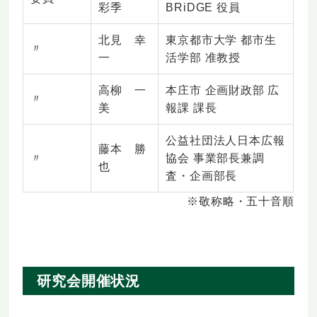
彩季
BRiDGE 役員
北見 幸
東京都市大学 都市生
〃
一
活学部 准教授
高柳 一
本庄市 企画財政部 広
〃
美
報課 課長
公益社団法人日本広報
藤本 勝
〃
協会 事業部長兼調
也
査・企画部長
※敬称略・五十音順
研究会開催状況