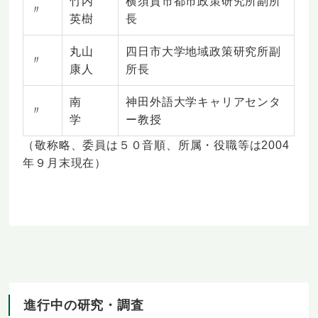
竹内
横須賀市都市政策研究所副所
〃
英樹
長
丸山
四日市大学地域政策研究所副
〃
康人
所長
南
神田外語大学キャリアセンタ
〃
学
ー教授
（敬称略、委員は５０音順、所属・役職等は2004
年９月末現在）
進行中の研究・調査