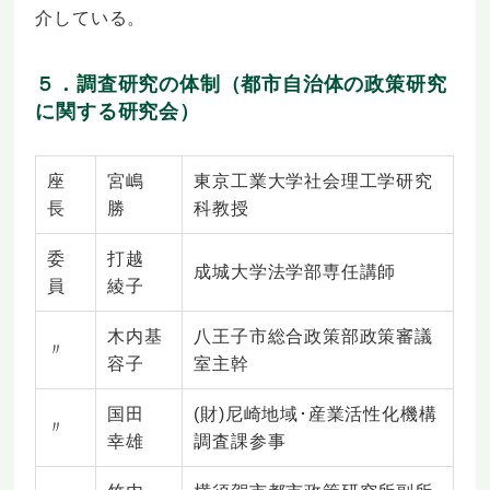
介している。
５．調査研究の体制（都市自治体の政策研究
に関する研究会）
座
宮嶋
東京工業大学社会理工学研究
長
勝
科教授
委
打越
成城大学法学部専任講師
員
綾子
木内基
八王子市総合政策部政策審議
〃
容子
室主幹
国田
(財)尼崎地域･産業活性化機構
〃
幸雄
調査課参事